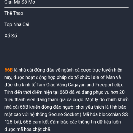
Giải Mã Sổ Mơ
tạo
Thể Thao
Top Nhà Cái
Xổ Số
66B
là nhà cái đứng đầu về ngành cá cược trực tuyến hiện
nay, được hoạt động hợp pháp do tổ chức Isle of Man và
đặc khu kinh tế Tam Giác Vàng Cagayan and Freeport cấp.
Tính đến thời điểm hiện tại 66B đã và đang phục vụ hơn 20
triệu thành viên đang tham gia cá cược. Một lý do chính khiến
nhà cái 66B khiến đông đảo người chơi yêu thích là tính bảo
mật cao với hệ thống Secure Socket ( Mã hóa blockchian SS
128-bit), 66B cam kết đảm bảo các thông tin dữ liệu luôn
được mã hóa chặt chẽ.