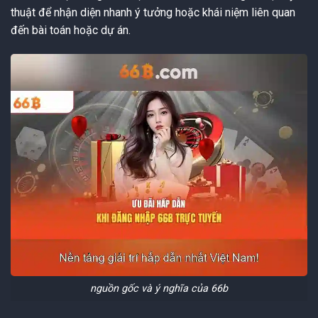
thuật để nhận diện nhanh ý tưởng hoặc khái niệm liên quan
đến bài toán hoặc dự án.
nguồn gốc và ý nghĩa của 66b