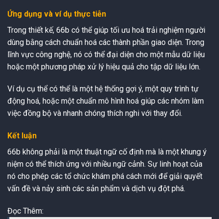
Ứng dụng và ví dụ thực tiễn
Trong thiết kế, 66b có thể giúp tối ưu hoá trải nghiệm người
dùng bằng cách chuẩn hoá các thành phần giao diện. Trong
lĩnh vực công nghệ, nó có thể đại diện cho một mẫu dữ liệu
hoặc một phương pháp xử lý hiệu quả cho tập dữ liệu lớn.
Ví dụ cụ thể có thể là một hệ thống gợi ý, một quy trình tự
động hoá, hoặc một chuẩn mô hình hoá giúp các nhóm làm
việc đồng bộ và nhanh chóng thích nghi với thay đổi.
Kết luận
66b không phải là một thuật ngữ cố định mà là một khung ý
niệm có thể thích ứng với nhiều ngữ cảnh. Sự linh hoạt của
nó cho phép các tổ chức khám phá cách mới để giải quyết
vấn đề và nảy sinh các sản phẩm và dịch vụ đột phá.
Đọc Thêm: