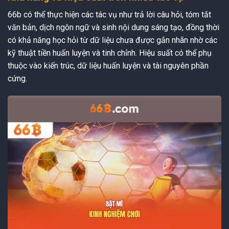
66b có thể thực hiện các tác vụ như trả lời câu hỏi, tóm tắt
văn bản, dịch ngôn ngữ và sinh nội dung sáng tạo, đồng thời
có khả năng học hỏi từ dữ liệu chưa được gắn nhãn nhờ các
kỹ thuật tiền huấn luyện và tinh chỉnh. Hiệu suất có thể phụ
thuộc vào kiến trúc, dữ liệu huấn luyện và tài nguyên phần
cứng.