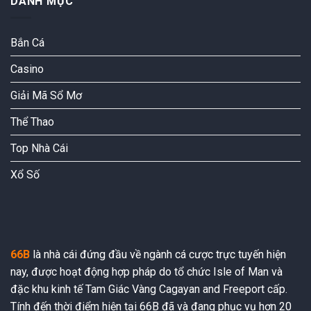
DANH MỤC
một
mô
hình
Bắn Cá
ngôn
ngữ
Casino
lớn
với
66
Giải Mã Sổ Mơ
tỷ
tham
Thể Thao
số
Top Nhà Cái
Xổ Số
66B
là nhà cái đứng đầu về ngành cá cược trực tuyến hiện
nay, được hoạt động hợp pháp do tổ chức Isle of Man và
đặc khu kinh tế Tam Giác Vàng Cagayan and Freeport cấp.
Tính đến thời điểm hiện tại 66B đã và đang phục vụ hơn 20