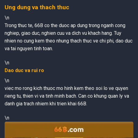
Ung dung va thach thuc
\n
Trong thuc te, 66B co the duoc ap dung trong nganh cong
nghiep, giao duc, nghien cuu va dich vu khach hang. Tuy
nhien no cung kem theo nhung thach thuc ve chi phi, dao duc
va tai nguyen tinh toan.
\n
Dao duc va rui ro
\n
viec mo rong kich thuoc mo hinh kem theo soi lo ve quyen
rieng tu, thien vi va tinh minh bach. Can co khung quan ly va
danh gia trach nhiem khi trien khai 66B.
\n