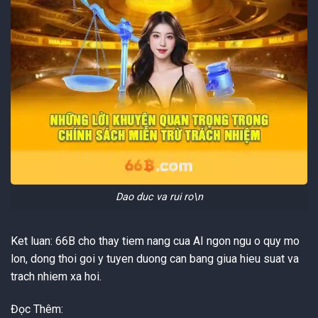
Dao duc va rui ro\n
Ket luan: 66B cho thay tiem nang cua AI ngon ngu o quy mo
lon, dong thoi goi y tuyen duong can bang giua hieu suat va
trach nhiem xa hoi.
Đọc Thêm: