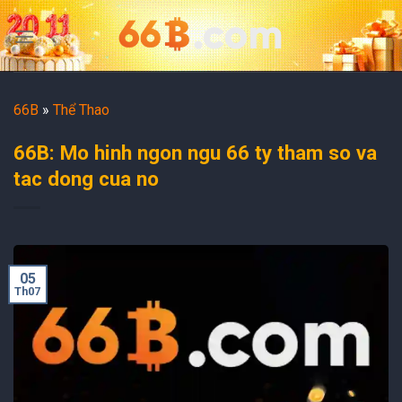
Skip
to
content
66B
»
Thể Thao
66B: Mo hinh ngon ngu 66 ty tham so va
tac dong cua no
05
Th07