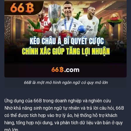
66B là một mô hình ngôn ngữ có quy mô lớn
Ứng dụng của 66B trong doanh nghiệp và nghiên cứu
Nhờ khả năng sinh ngôn ngữ tự nhiên và trả lời câu hỏi, 66B
có thể được tích hợp vào trợ lý ảo, hệ thống hỗ trợ khách
hàng, tổng hợp nội dung, và phân tích dữ liệu văn bản ở quy
mô lớn.