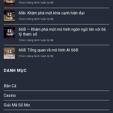
Th06
66B:
Chức năng bình luận bị tắt
một
Mo
mô
hinh
hình
66b: Khám phá một khía cạnh hiện đại
12
ngon
ngôn
Th06
66b:
Chức năng bình luận bị tắt
ngu
ngữ
Khám
lon
lớn
phá
voi
66B — Khám phá một mô hình ngôn ngữ lớn với 66
66B
12
một
66
tỷ tham số
Th06
khía
ty
66B
Chức năng bình luận bị tắt
cạnh
tham
—
hiện
so
Khám
đại
66B: Tổng quan về mô hình AI 66B
12
phá
Th06
66B:
Chức năng bình luận bị tắt
một
Tổng
mô
quan
hình
về
DANH MỤC
ngôn
mô
ngữ
hình
lớn
AI
với
Bắn Cá
66B
66
tỷ
Casino
tham
số
Giải Mã Sổ Mơ