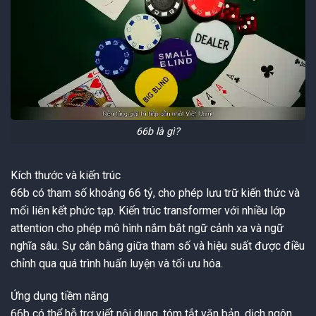
66b là gì?
Kích thước và kiến trúc
66b có tham số khoảng 66 tỷ, cho phép lưu trữ kiến thức và
mối liên kết phức tạp. Kiến trúc transformer với nhiều lớp
attention cho phép mô hình nắm bắt ngữ cảnh xa và ngữ
nghĩa sâu. Sự cân bằng giữa tham số và hiệu suất được điều
chỉnh qua quá trình huấn luyện và tối ưu hóa.
Ứng dụng tiềm năng
66b có thể hỗ trợ viết nội dung, tóm tắt văn bản, dịch ngôn