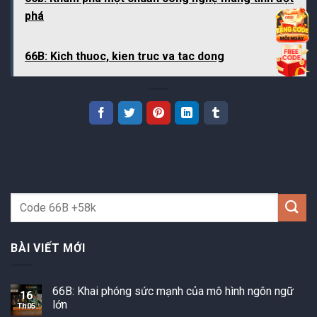
phá
66B: Kich thuoc, kien truc va tac dong
BÀI VIẾT MỚI
66B: Khai phóng sức mạnh của mô hình ngôn ngữ
16
lớn
Th05