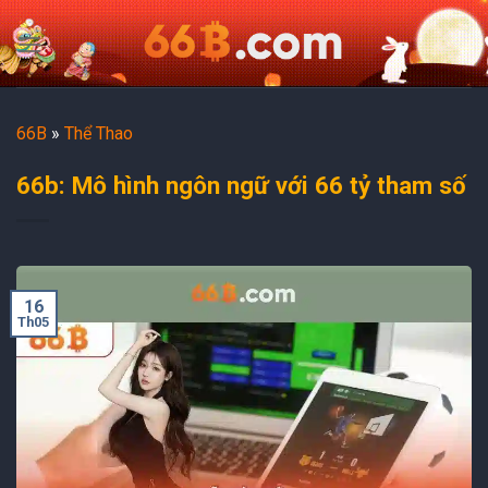
Skip
to
content
66B
»
Thể Thao
66b: Mô hình ngôn ngữ với 66 tỷ tham số
16
Th05