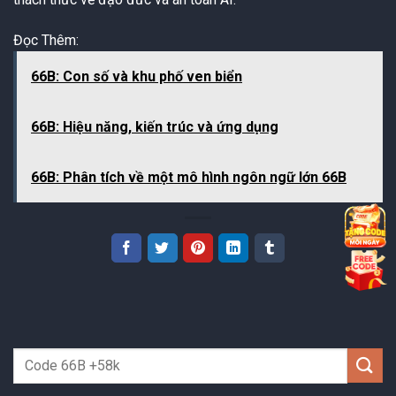
Đọc Thêm:
66B: Con số và khu phố ven biển
66B: Hiệu năng, kiến trúc và ứng dụng
66B: Phân tích về một mô hình ngôn ngữ lớn 66B