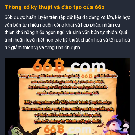
Thông số kỹ thuật và đào tạo của 66b
66b được huấn luyện trên tập dữ liệu đa dạng và lớn, kết hợp
văn bản từ nhiều nguồn công khai và hợp pháp, nhằm cải
thiện khả năng hiểu ngôn ngữ và sinh văn bản tự nhiên. Quá
trình huấn luyện kết hợp các kỹ thuật chuẩn hoá và tối ưu hoá
để giảm thiên vị và tăng tính ổn định.