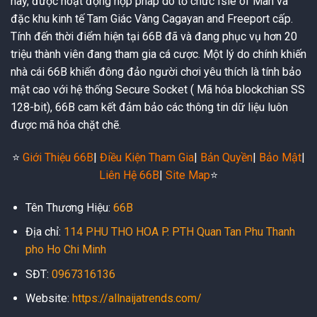
nay, được hoạt động hợp pháp do tổ chức Isle of Man và
đặc khu kinh tế Tam Giác Vàng Cagayan and Freeport cấp.
Tính đến thời điểm hiện tại 66B đã và đang phục vụ hơn 20
triệu thành viên đang tham gia cá cược. Một lý do chính khiến
nhà cái 66B khiến đông đảo người chơi yêu thích là tính bảo
mật cao với hệ thống Secure Socket ( Mã hóa blockchian SS
128-bit), 66B cam kết đảm bảo các thông tin dữ liệu luôn
được mã hóa chặt chẽ.
⭐️
Giới Thiệu 66B
|
Điều Kiện Tham Gia
|
Bản Quyền
|
Bảo Mật
|
Liên Hệ 66B
|
Site Map
⭐️
Tên Thương Hiệu:
66B
Địa chỉ:
114 PHU THO HOA P. PTH Quan Tan Phu Thanh
pho Ho Chi Minh
SĐT:
0967316136
Website:
https://allnaijatrends.com/