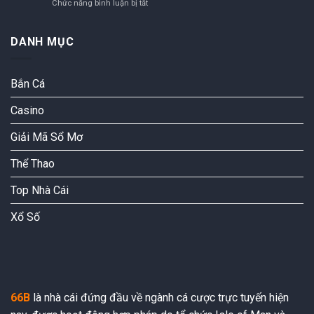
66B
Chức năng bình luận bị tắt
cạnh
tham
—
hiện
so
Khám
đại
phá
DANH MỤC
một
mô
hình
Bắn Cá
ngôn
ngữ
Casino
lớn
với
66
Giải Mã Sổ Mơ
tỷ
tham
Thể Thao
số
Top Nhà Cái
Xổ Số
66B
là nhà cái đứng đầu về ngành cá cược trực tuyến hiện