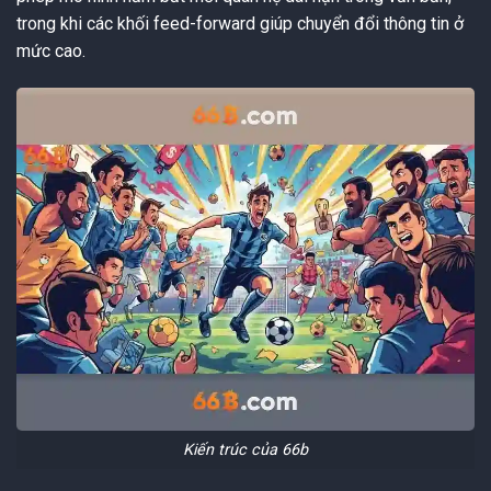
trong khi các khối feed-forward giúp chuyển đổi thông tin ở
mức cao.
Kiến trúc của 66b