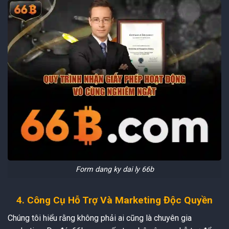
Form dang ky dai ly 66b
4. Công Cụ Hỗ Trợ Và Marketing Độc Quyền
Chúng tôi hiểu rằng không phải ai cũng là chuyên gia