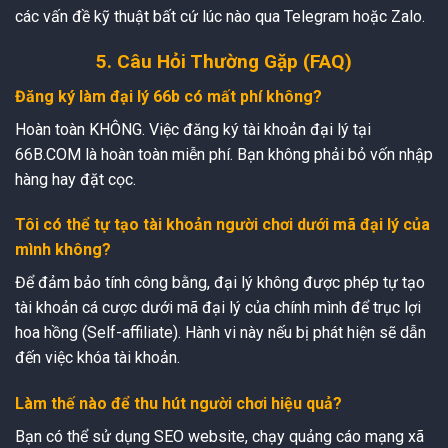
các vấn đề kỹ thuật bất cứ lúc nào qua Telegram hoặc Zalo.
5. Câu Hỏi Thường Gặp (FAQ)
Đăng ký làm đại lý 66b có mất phí không?
Hoàn toàn KHÔNG. Việc đăng ký tài khoản đại lý tại
66B.COM là hoàn toàn miễn phí. Bạn không phải bỏ vốn nhập
hàng hay đặt cọc.
Tôi có thể tự tạo tài khoản người chơi dưới mã đại lý của
mình không?
Để đảm bảo tính công bằng, đại lý không được phép tự tạo
tài khoản cá cược dưới mã đại lý của chính mình để trục lợi
hoa hồng (Self-affiliate). Hành vi này nếu bị phát hiện sẽ dẫn
đến việc khóa tài khoản.
Làm thế nào để thu hút người chơi hiệu quả?
Bạn có thể sử dụng SEO website, chạy quảng cáo mạng xã