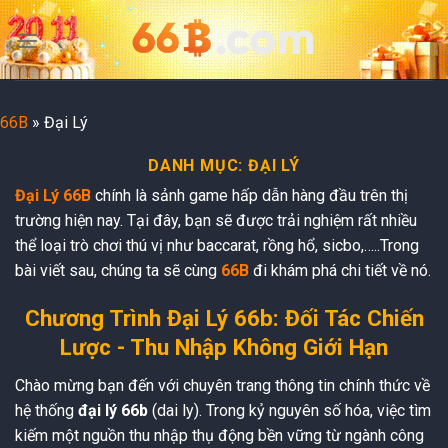
Skip
to
content
66B
»
Đại Lý
DANH MỤC:
ĐẠI LÝ
Đại Lý 66B
chính là sảnh game hấp dẫn hàng đầu trên thị
trường hiện nay. Tại đây, bạn sẽ được trải nghiệm rất nhiều
thể loại trò chơi thú vị như baccarat, rồng hổ, sicbo,…..Trong
bài viết sau, chúng ta sẽ cùng
66B
đi khám phá chi tiết về nó.
Chương Trình Đại Lý 66b: Đối Tác Chiến
Lược - Thu Nhập Không Giới Hạn
Chào mừng bạn đến với chuyên trang thông tin chính thức về
hệ thống
đại lý 66b
(dai ly). Trong kỷ nguyên số hóa, việc tìm
kiếm một nguồn thu nhập thụ động bền vững từ ngành công