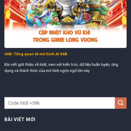
66B: Tổng quan về mô hình AI 66B
Bài viết giới thiệu về 66B, xem xét kiến trúc, dữ liệu huấn luyện, ứng
dụng và thách thức của mô hình ngôn ngữ lớn này.
BÀI VIẾT MỚI