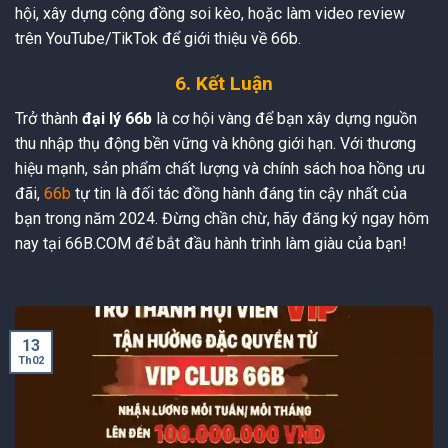
hội, xây dựng cộng đồng soi kèo, hoặc làm video review
trên YouTube/TikTok để giới thiệu về 66b.
6. Kết Luận
Trở thành
đại lý 66b
là cơ hội vàng để bạn xây dựng nguồn
thu nhập thụ động bền vững và không giới hạn. Với thương
hiệu mạnh, sản phẩm chất lượng và chính sách hoa hồng ưu
đãi,
66b
tự tin là đối tác đồng hành đáng tin cậy nhất của
bạn trong năm 2024. Đừng chần chừ, hãy đăng ký ngay hôm
nay tại 66B.COM để bắt đầu hành trình làm giàu của bạn!
13
Th02