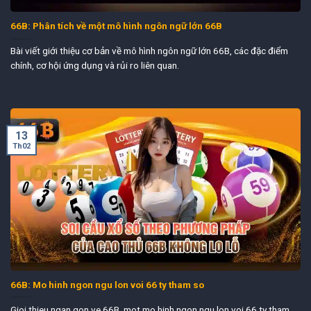
66B: Phân tích về một mô hình ngôn ngữ lớn 66B
Bài viết giới thiệu cơ bản về mô hình ngôn ngữ lớn 66B, các đặc điểm
chính, cơ hội ứng dụng và rủi ro liên quan.
13
Th02
66B: Mo hinh ngon ngu lon voi 66 ty tham so
Gioi thieu ngan gon ve 66B, mot mo hinh ngon ngu lon voi 66 ty tham