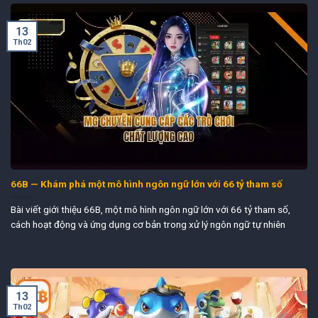
13
Th02
66B — Khám phá một mô hình ngôn ngữ lớn với 66 tỷ tham số
Bài viết giới thiệu 66B, một mô hình ngôn ngữ lớn với 66 tỷ tham số,
cách hoạt động và ứng dụng cơ bản trong xử lý ngôn ngữ tự nhiên
13
Th02