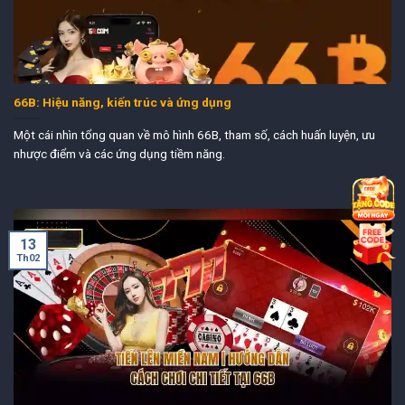
66B: Hiệu năng, kiến trúc và ứng dụng
Một cái nhìn tổng quan về mô hình 66B, tham số, cách huấn luyện, ưu
nhược điểm và các ứng dụng tiềm năng.
13
Th02