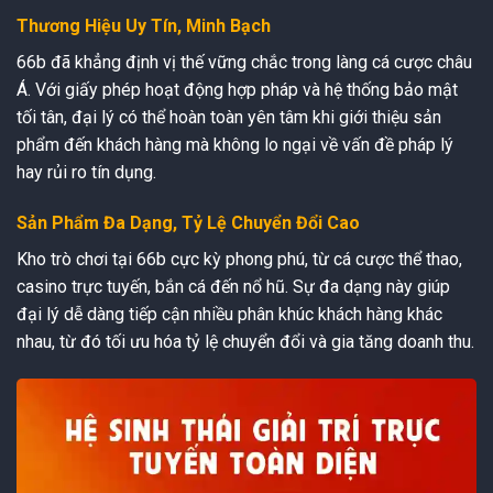
Thương Hiệu Uy Tín, Minh Bạch
66b đã khẳng định vị thế vững chắc trong làng cá cược châu
Á. Với giấy phép hoạt động hợp pháp và hệ thống bảo mật
tối tân, đại lý có thể hoàn toàn yên tâm khi giới thiệu sản
phẩm đến khách hàng mà không lo ngại về vấn đề pháp lý
hay rủi ro tín dụng.
Sản Phẩm Đa Dạng, Tỷ Lệ Chuyển Đổi Cao
Kho trò chơi tại 66b cực kỳ phong phú, từ cá cược thể thao,
casino trực tuyến, bắn cá đến nổ hũ. Sự đa dạng này giúp
đại lý dễ dàng tiếp cận nhiều phân khúc khách hàng khác
nhau, từ đó tối ưu hóa tỷ lệ chuyển đổi và gia tăng doanh thu.