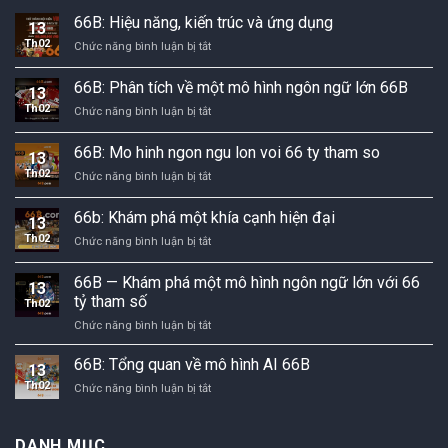
66B: Hiệu năng, kiến trúc và ứng dụng
13
Th02
66B:
Chức năng bình luận bị tắt
Hiệu
năng,
66B: Phân tích về một mô hình ngôn ngữ lớn 66B
13
kiến
Th02
66B:
Chức năng bình luận bị tắt
trúc
Phân
và
tích
ứng
66B: Mo hinh ngon ngu lon voi 66 ty tham so
13
về
dụng
Th02
66B:
Chức năng bình luận bị tắt
một
Mo
mô
hinh
hình
66b: Khám phá một khía cạnh hiện đại
13
ngon
ngôn
Th02
66b:
Chức năng bình luận bị tắt
ngu
ngữ
Khám
lon
lớn
phá
voi
66B — Khám phá một mô hình ngôn ngữ lớn với 66
66B
13
một
66
tỷ tham số
Th02
khía
ty
66B
Chức năng bình luận bị tắt
cạnh
tham
—
hiện
so
Khám
đại
66B: Tổng quan về mô hình AI 66B
13
phá
Th02
66B:
Chức năng bình luận bị tắt
một
Tổng
mô
quan
hình
về
DANH MỤC
ngôn