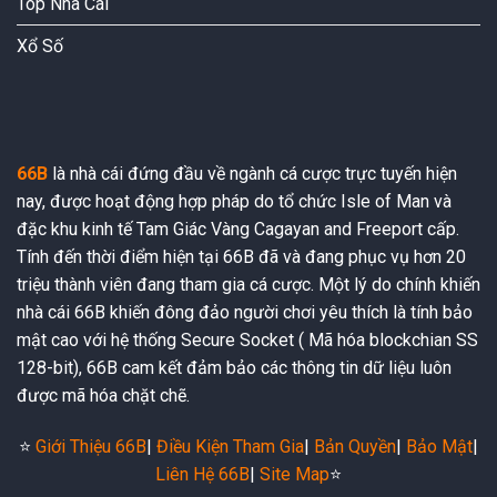
Top Nhà Cái
Xổ Số
66B
là nhà cái đứng đầu về ngành cá cược trực tuyến hiện
nay, được hoạt động hợp pháp do tổ chức Isle of Man và
đặc khu kinh tế Tam Giác Vàng Cagayan and Freeport cấp.
Tính đến thời điểm hiện tại 66B đã và đang phục vụ hơn 20
triệu thành viên đang tham gia cá cược. Một lý do chính khiến
nhà cái 66B khiến đông đảo người chơi yêu thích là tính bảo
mật cao với hệ thống Secure Socket ( Mã hóa blockchian SS
128-bit), 66B cam kết đảm bảo các thông tin dữ liệu luôn
được mã hóa chặt chẽ.
⭐️
Giới Thiệu 66B
|
Điều Kiện Tham Gia
|
Bản Quyền
|
Bảo Mật
|
Liên Hệ 66B
|
Site Map
⭐️