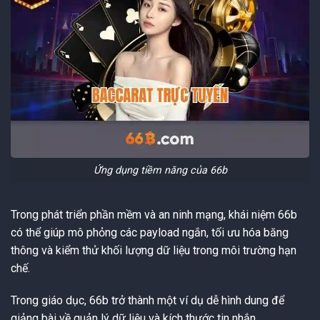
Ứng dụng tiềm năng của 66b
Trong phát triển phần mềm và an ninh mạng, khái niệm 66b
có thể giúp mô phỏng các payload ngắn, tối ưu hóa băng
thông và kiểm thử khối lượng dữ liệu trong môi trường hạn
chế.
Trong giáo dục, 66b trở thành một ví dụ dễ hình dung để
giảng bài về quản lý dữ liệu và kích thước tin nhắn.