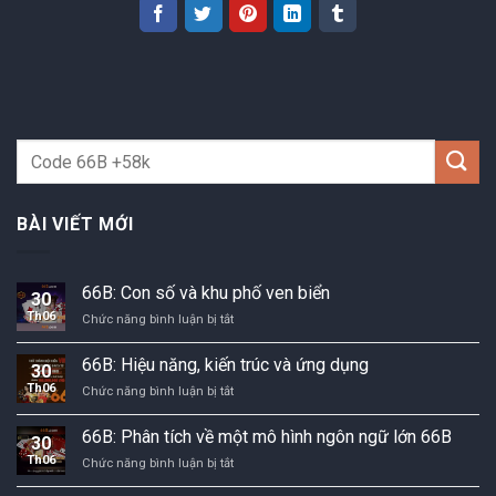
BÀI VIẾT MỚI
66B: Con số và khu phố ven biển
30
Th06
66B:
Chức năng bình luận bị tắt
Con
số
66B: Hiệu năng, kiến trúc và ứng dụng
30
và
Th06
66B:
Chức năng bình luận bị tắt
khu
Hiệu
phố
năng,
ven
66B: Phân tích về một mô hình ngôn ngữ lớn 66B
30
kiến
biển
Th06
66B:
Chức năng bình luận bị tắt
trúc
Phân
và