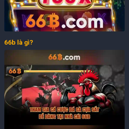
66b là gì?