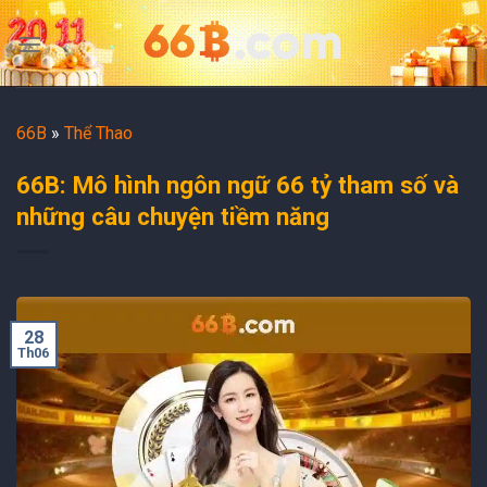
Skip
to
content
66B
»
Thể Thao
66B: Mô hình ngôn ngữ 66 tỷ tham số và
những câu chuyện tiềm năng
28
Th06