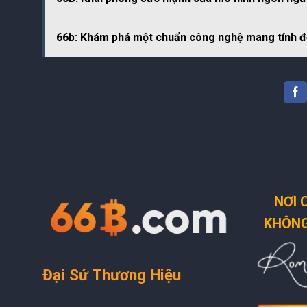
66b: Khám phá một chuẩn công nghệ mang tính đ
NƠI 
KHÔNG
Đại Sứ Thương Hiệu