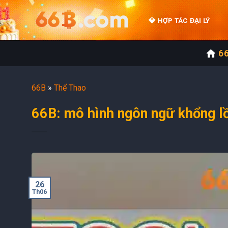
Skip
to
💎 HỢP TÁC ĐẠI LÝ
content
6
66B
»
Thể Thao
66B: mô hình ngôn ngữ khổng lồ
26
Th06