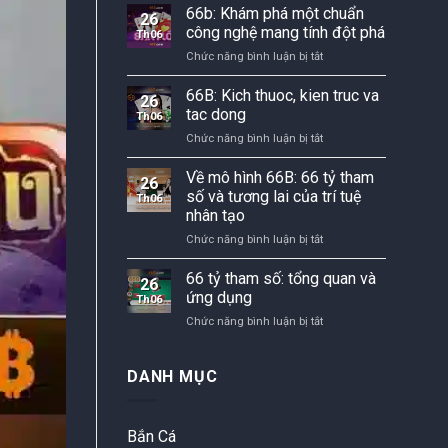
phóng
66b: Khám phá một chuẩn
66B
26
sức
công nghệ mang tính đột phá
Th06
mạnh
66b:
Chức năng bình luận bị tắt
của
Khám
mô
phá
66B: Kich thuoc, kien truc va
hình
26
một
ngôn
tac dong
Th06
chuẩn
ngữ
66B:
Chức năng bình luận bị tắt
công
lớn
Kich
nghệ
thuoc,
Về mô hình 66B: 66 tỷ tham
mang
26
kien
tính
số và tương lai của trí tuệ
Th06
truc
đột
nhân tạo
va
phá
Về
Chức năng bình luận bị tắt
tac
mô
dong
hình
66 tỷ tham số: tổng quan và
26
66B:
ứng dụng
Th06
66
66
Chức năng bình luận bị tắt
tỷ
tỷ
tham
tham
số
số:
DANH MỤC
và
tổng
tương
quan
lai
và
của
Bắn Cá
ứng
trí