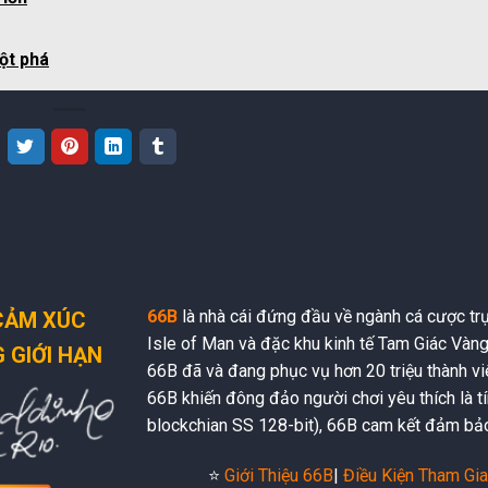
ột phá
66B
là nhà cái đứng đầu về ngành cá cược tr
CẢM XÚC
Isle of Man và đặc khu kinh tế Tam Giác Vàng
 GIỚI HẠN
66B đã và đang phục vụ hơn 20 triệu thành vi
66B khiến đông đảo người chơi yêu thích là 
blockchian SS 128-bit), 66B cam kết đảm bảo 
⭐️
Giới Thiệu 66B
|
Điều Kiện Tham Gi