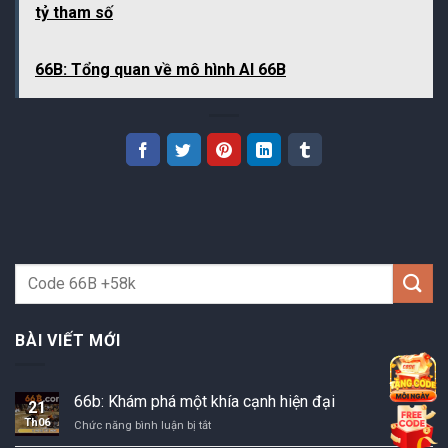
tỷ tham số
66B: Tổng quan về mô hình AI 66B
BÀI VIẾT MỚI
66b: Khám phá một khía cạnh hiện đại
21
Th06
66b:
Chức năng bình luận bị tắt
Khám