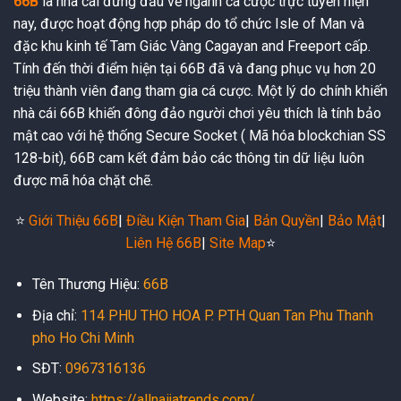
66B
là nhà cái đứng đầu về ngành cá cược trực tuyến hiện
nay, được hoạt động hợp pháp do tổ chức Isle of Man và
đặc khu kinh tế Tam Giác Vàng Cagayan and Freeport cấp.
Tính đến thời điểm hiện tại 66B đã và đang phục vụ hơn 20
triệu thành viên đang tham gia cá cược. Một lý do chính khiến
nhà cái 66B khiến đông đảo người chơi yêu thích là tính bảo
mật cao với hệ thống Secure Socket ( Mã hóa blockchian SS
128-bit), 66B cam kết đảm bảo các thông tin dữ liệu luôn
được mã hóa chặt chẽ.
⭐️
Giới Thiệu 66B
|
Điều Kiện Tham Gia
|
Bản Quyền
|
Bảo Mật
|
Liên Hệ 66B
|
Site Map
⭐️
Tên Thương Hiệu:
66B
Địa chỉ:
114 PHU THO HOA P. PTH Quan Tan Phu Thanh
pho Ho Chi Minh
SĐT:
0967316136
Website:
https://allnaijatrends.com/