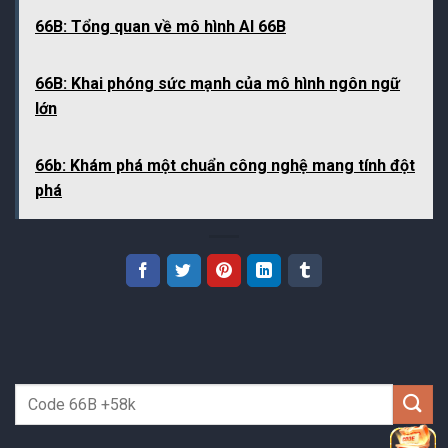
66B: Tổng quan về mô hình AI 66B
66B: Khai phóng sức mạnh của mô hình ngôn ngữ
lớn
66b: Khám phá một chuẩn công nghệ mang tính đột
phá