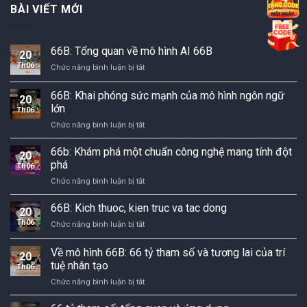
BÀI VIẾT MỚI
66B: Tổng quan về mô hình AI 66B
20
Th06
66B:
Chức năng bình luận bị tắt
Tổng
quan
66B: Khai phóng sức mạnh của mô hình ngôn ngữ
20
về
lớn
Th06
mô
66B:
Chức năng bình luận bị tắt
hình
Khai
AI
phóng
66B
66b: Khám phá một chuẩn công nghệ mang tính đột
20
sức
phá
Th06
mạnh
66b:
Chức năng bình luận bị tắt
của
Khám
mô
phá
66B: Kich thuoc, kien truc va tac dong
hình
20
một
ngôn
Th06
66B:
Chức năng bình luận bị tắt
chuẩn
ngữ
Kich
công
lớn
thuoc,
Về mô hình 66B: 66 tỷ tham số và tương lai của trí
nghệ
20
kien
mang
tuệ nhân tạo
Th06
truc
tính
Về
Chức năng bình luận bị tắt
va
đột
mô
tac
phá
hình
dong