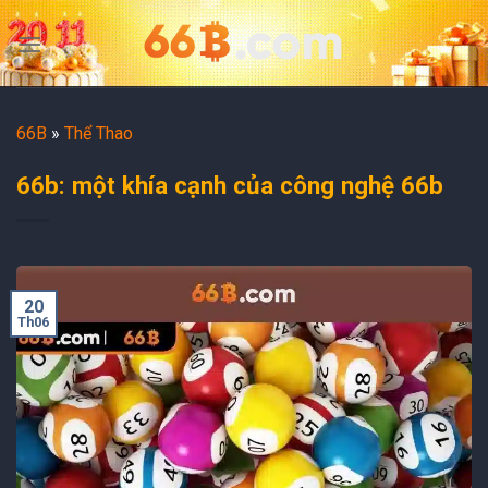
Skip
to
content
66B
»
Thể Thao
66b: một khía cạnh của công nghệ 66b
20
Th06