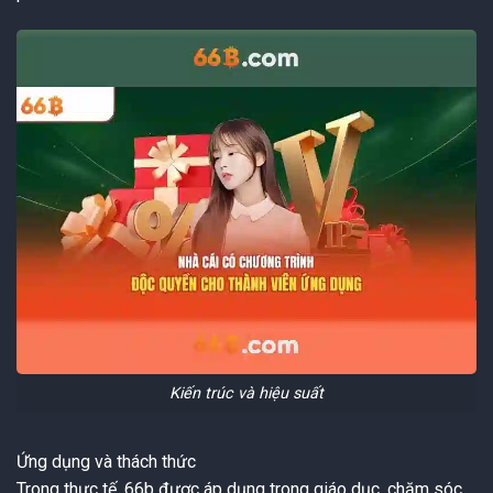
Kiến trúc và hiệu suất
Ứng dụng và thách thức
Trong thực tế, 66b được áp dụng trong giáo dục, chăm sóc