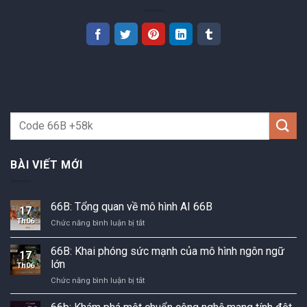
BÀI VIẾT MỚI
66B: Tổng quan về mô hình AI 66B
17
Th06
66B:
Chức năng bình luận bị tắt
Tổng
quan
66B: Khai phóng sức mạnh của mô hình ngôn ngữ
17
về
lớn
Th06
mô
66B:
Chức năng bình luận bị tắt
hình
Khai
AI
phóng
66B