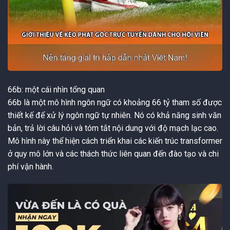
66b: một cái nhìn tổng quan
66b là một mô hình ngôn ngữ có khoảng 66 tỷ tham số được
thiết kế để xử lý ngôn ngữ tự nhiên. Nó có khả năng sinh văn
bản, trả lời câu hỏi và tóm tắt nội dung với độ mạch lạc cao.
Mô hình này thể hiện cách triển khai các kiến trúc transformer
ở quy mô lớn và các thách thức liên quan đến đào tạo và chi
phí vận hành.