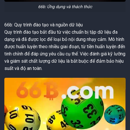
66b: Ứng dụng và thách thức
66b: Quy trình đào tạo và nguồn dữ liệu
Quy trình đào tạo bắt đầu từ việc chuẩn bị tập dữ liệu đa
dạng và đã được lọc để loại bỏ nội dung nhạy cảm. Mô hình
được huấn luyện theo nhiều giai đoạn, từ tiền huấn luyện đến
tinh chỉnh để đáp ứng yêu cầu cụ thể. Việc đánh giá kỹ lưỡng
và giám sát chất lượng dữ liệu là bắt buộc để đảm bảo hiệu
suất và độ an toàn.