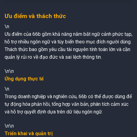
Ưu điểm và thách thức
\n
Ưu điểm của 66b gồm khả năng nắm bắt ngữ cảnh phức tạp,
hỗ trợ nhiều ngôn ngữ và tùy biến theo mục đích người dùng.
Thách thức bao gồm yêu cầu tài nguyên tính toán lớn và cần
quản lý rủi ro về đạo đức và sai lệch thông tin.
\n\n
Ứng dụng thực tế
\n
Trong doanh nghiệp và nghiên cứu, 66b có thể được dùng để
tự động hóa phản hồi, tổng hợp văn bản, phân tích cảm xúc
và hỗ trợ quyết định dựa trên dữ liệu ngôn ngữ.
\n\n
Triển khai và quản trị