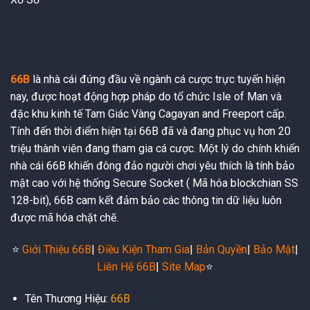
66B
là nhà cái đứng đầu về ngành cá cược trực tuyến hiện
nay, được hoạt động hợp pháp do tổ chức Isle of Man và
đặc khu kinh tế Tam Giác Vàng Cagayan and Freeport cấp.
Tính đến thời điểm hiện tại 66B đã và đang phục vụ hơn 20
triệu thành viên đang tham gia cá cược. Một lý do chính khiến
nhà cái 66B khiến đông đảo người chơi yêu thích là tính bảo
mật cao với hệ thống Secure Socket ( Mã hóa blockchian SS
128-bit), 66B cam kết đảm bảo các thông tin dữ liệu luôn
được mã hóa chặt chẽ.
⭐️
Giới Thiệu 66B
|
Điều Kiện Tham Gia
|
Bản Quyền
|
Bảo Mật
|
Liên Hệ 66B
|
Site Map
⭐️
Tên Thương Hiệu:
66B