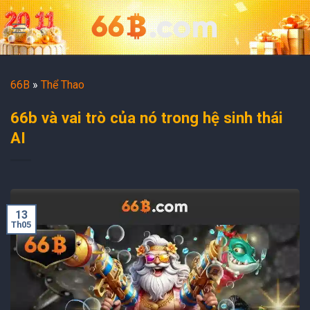
Skip
to
content
66B
»
Thể Thao
66b và vai trò của nó trong hệ sinh thái
AI
13
Th05