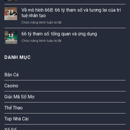
ngữ
Kich
công
lớn
thuoc,
Về mô hình 66B: 66 tỷ tham số và tương lai của trí
nghệ
13
kien
mang
tuệ nhân tạo
Th05
truc
tính
Về
Chức năng bình luận bị tắt
va
đột
mô
tac
phá
hình
dong
66 tỷ tham số: tổng quan và ứng dụng
13
66B:
Th05
66
Chức năng bình luận bị tắt
66
tỷ
tỷ
tham
tham
số:
DANH MỤC
số
tổng
và
quan
tương
và
lai
Bắn Cá
ứng
của
dụng
trí
Casino
tuệ
nhân
Giải Mã Sổ Mơ
tạo
Thể Thao
Top Nhà Cái
Xổ Số