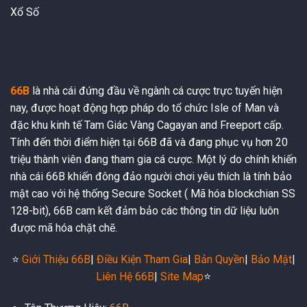
Xổ Số
66B
là nhà cái đứng đầu về ngành cá cược trực tuyến hiện
nay, được hoạt động hợp pháp do tổ chức Isle of Man và
đặc khu kinh tế Tam Giác Vàng Cagayan and Freeport cấp.
Tính đến thời điểm hiện tại 66B đã và đang phục vụ hơn 20
triệu thành viên đang tham gia cá cược. Một lý do chính khiến
nhà cái 66B khiến đông đảo người chơi yêu thích là tính bảo
mật cao với hệ thống Secure Socket ( Mã hóa blockchian SS
128-bit), 66B cam kết đảm bảo các thông tin dữ liệu luôn
được mã hóa chặt chẽ.
⭐️
Giới Thiệu 66B
|
Điều Kiện Tham Gia
|
Bản Quyền
|
Bảo Mật
|
Liên Hệ 66B
|
Site Map
⭐️