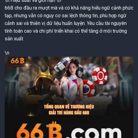
\n
Hiệu suất và giới hạn
\n
66B cho đầu ra mượt mà và có khả năng hiểu ngữ cảnh phức
tạp, nhưng vẫn có nguy cơ sai lệch thông tin, phù hợp ngữ
cảnh sai và thiên vị dữ liệu huấn luyện. Yêu cầu tài nguyên
tính toán cao và chi phí triển khai có thể tăng ở môi trường
sản xuất.
\n