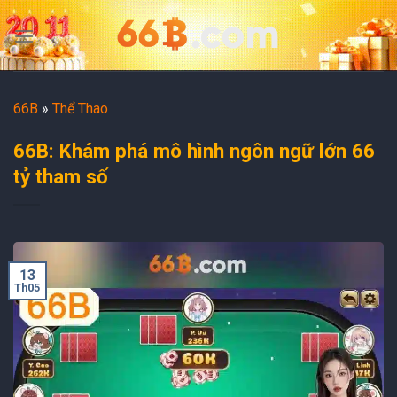
Skip
to
content
66B
»
Thể Thao
66B: Khám phá mô hình ngôn ngữ lớn 66
tỷ tham số
13
Th05