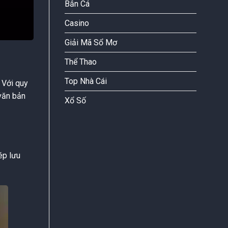
Bắn Cá
tỷ
tham
Casino
số
và
ảnh
Giải Mã Sổ Mơ
hưởng
của
Thể Thao
nó
Top Nhà Cái
 Với quy
 văn bản
Xổ Số
ép lưu