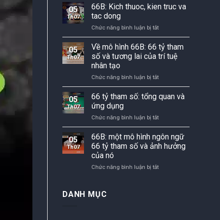
phá
66B: Kich thuoc, kien truc va
hình
05
một
ngôn
tac dong
Th07
chuẩn
ngữ
66B:
Chức năng bình luận bị tắt
công
lớn
Kich
nghệ
thuoc,
Về mô hình 66B: 66 tỷ tham
mang
05
kien
tính
số và tương lai của trí tuệ
Th07
truc
đột
nhân tạo
va
phá
Về
Chức năng bình luận bị tắt
tac
mô
dong
hình
66 tỷ tham số: tổng quan và
05
66B:
ứng dụng
Th07
66
66
Chức năng bình luận bị tắt
tỷ
tỷ
tham
tham
66B: một mô hình ngôn ngữ
số
05
số:
và
66 tỷ tham số và ảnh hưởng
Th07
tổng
tương
của nó
quan
lai
66B:
Chức năng bình luận bị tắt
và
của
một
ứng
trí
mô
dụng
tuệ
hình
DANH MỤC
nhân
ngôn
tạo
ngữ
66