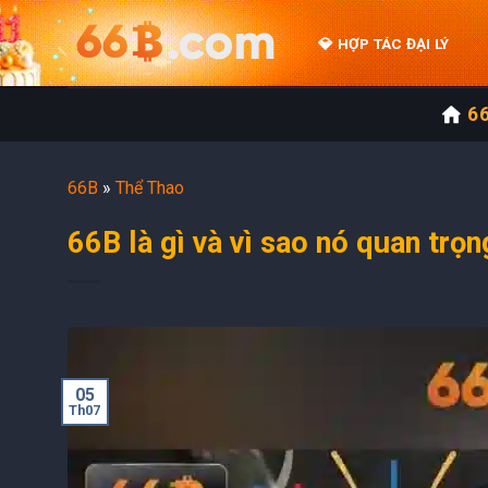
Skip
to
💎 HỢP TÁC ĐẠI LÝ
content
6
66B
»
Thể Thao
66B là gì và vì sao nó quan trọn
05
Th07