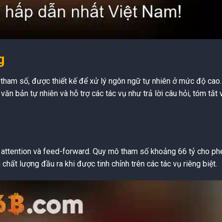
g
ham số, được thiết kế để xử lý ngôn ngữ tự nhiên ở mức độ cao.
ăn bản tự nhiên và hỗ trợ các tác vụ như trả lời câu hỏi, tóm tắt
tự attention và feed-forward. Quy mô tham số khoảng 66 tỷ cho ph
 chất lượng đầu ra khi được tinh chỉnh trên các tác vụ riêng biệt.