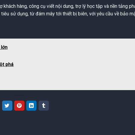
 khách hàng, công cụ viết nội dung, trợ lý học tập và nền tảng phá
tiêu sử dụng, từ đám mây tới thiết bị biên, với yêu cầu về bảo mậ
 lớn
ột phá