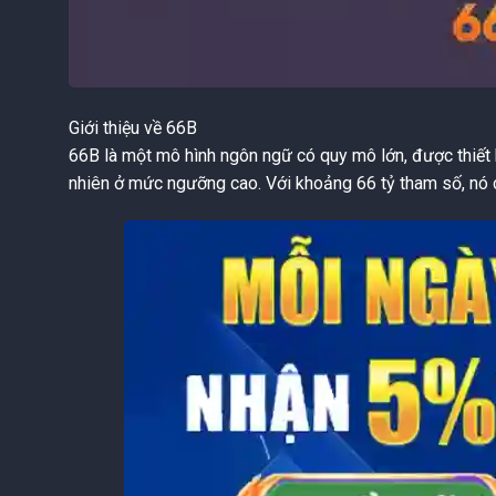
Giới thiệu về 66B
66B là một mô hình ngôn ngữ có quy mô lớn, được thiết kế
nhiên ở mức ngưỡng cao. Với khoảng 66 tỷ tham số, nó c