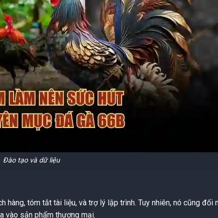
Đào tạo và dữ liệu
hàng, tóm tắt tài liệu, và trợ lý lập trình. Tuy nhiên, nó cũng đối 
đưa vào sản phẩm thương mại.