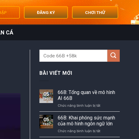
HẬP
ĐĂNG KÝ
CHƠI THỬ
ẮN CÁ
BÀI VIẾT MỚI
66B: Tổng quan về mô hình
05
AI 66B
Th07
66B:
Chức năng bình luận bị tắt
Tổng
quan
66B: Khai phóng sức mạnh
05
về
của mô hình ngôn ngữ lớn
Th07
mô
66B:
Chức năng bình luận bị tắt
hình
Khai
AI