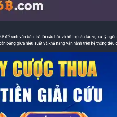
 để sinh văn bản, trả lời câu hỏi, và hỗ trợ các tác vụ xử lý ngô
ân bằng giữa hiệu suất và khả năng vận hành trên hệ thống tiêu 