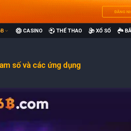
ĐĂNG N
6B
CASINO
THỂ THAO
XỔ SỐ
B
ham số và các ứng dụng