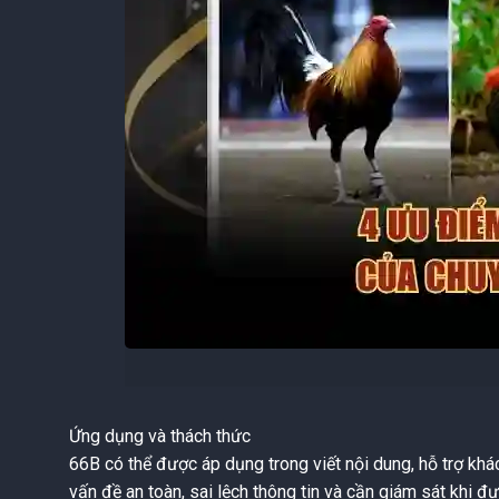
Ứng dụng và thách thức
66B có thể được áp dụng trong viết nội dung, hỗ trợ khách 
vấn đề an toàn, sai lệch thông tin và cần giám sát khi 