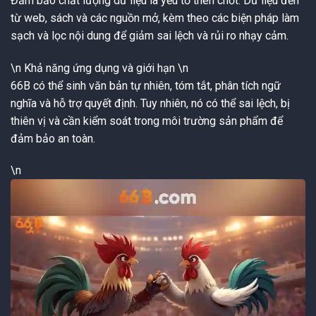
Đảm bảo chất lượng dữ liệu là yếu tố then chốt. Dữ liệu đến
từ web, sách và các nguồn mở, kèm theo các biện pháp làm
sạch và lọc nội dung để giảm sai lệch và rủi ro nhạy cảm.
\n
Khả năng ứng dụng và giới hạn
\n
66B có thể sinh văn bản tự nhiên, tóm tắt, phân tích ngữ
nghĩa và hỗ trợ quyết định. Tuy nhiên, nó có thể sai lệch, bị
thiên vị và cần kiểm soát trong môi trường sản phẩm để
đảm bảo an toàn.
\n