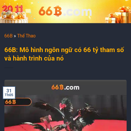
Skip
to
content
66B
»
Thể Thao
66B: Mô hình ngôn ngữ có 66 tỷ tham số
và hành trình của nó
31
Th05