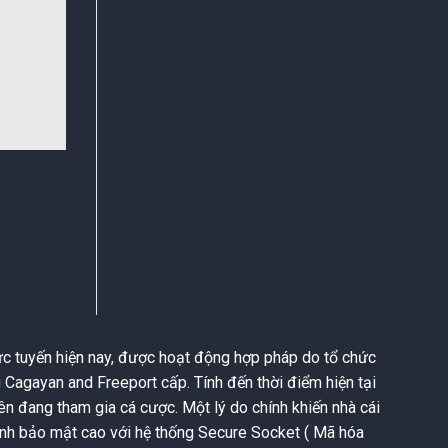
ực tuyến hiện nay, được hoạt động hợp pháp do tổ chức
 Cagayan and Freeport cấp. Tính đến thời điểm hiện tại
ên đang tham gia cá cược. Một lý do chính khiến nhà cái
tính bảo mật cao với hệ thống Secure Socket ( Mã hóa