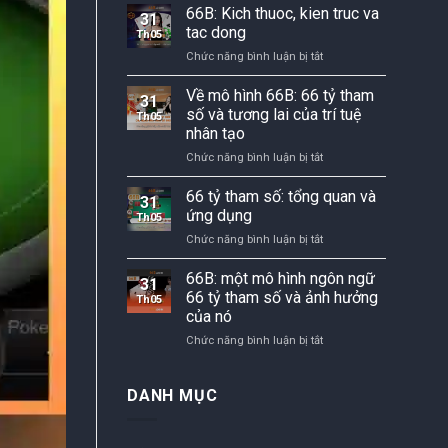
phá
66B: Kich thuoc, kien truc va
hình
31
một
ngôn
tac dong
Th05
chuẩn
ngữ
66B:
Chức năng bình luận bị tắt
công
lớn
Kich
nghệ
thuoc,
Về mô hình 66B: 66 tỷ tham
mang
31
kien
tính
số và tương lai của trí tuệ
Th05
truc
đột
nhân tạo
va
phá
Về
Chức năng bình luận bị tắt
tac
mô
dong
hình
66 tỷ tham số: tổng quan và
31
66B:
ứng dụng
Th05
66
66
Chức năng bình luận bị tắt
tỷ
tỷ
tham
tham
66B: một mô hình ngôn ngữ
số
31
số:
và
66 tỷ tham số và ảnh hưởng
Th05
tổng
tương
của nó
quan
lai
66B:
Chức năng bình luận bị tắt
và
của
một
ứng
trí
mô
dụng
tuệ
hình
DANH MỤC
nhân
ngôn
tạo
ngữ
66