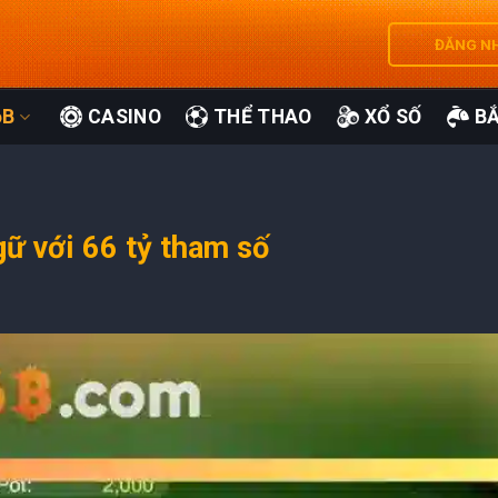
ĐĂNG N
6B
CASINO
THỂ THAO
XỔ SỐ
B
ữ với 66 tỷ tham số