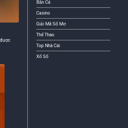
Bắn Cá
tỷ
tham
Casino
số
và
ảnh
Giải Mã Sổ Mơ
hưởng
của
Thể Thao
nó
B được
Top Nhà Cái
Xổ Số