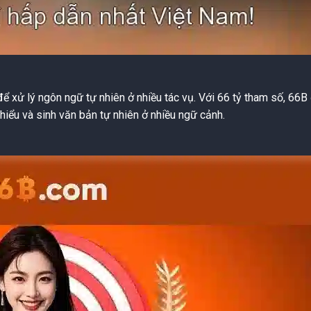
ể xử lý ngôn ngữ tự nhiên ở nhiều tác vụ. Với 66 tỷ tham số, 66
hiểu và sinh văn bản tự nhiên ở nhiều ngữ cảnh.