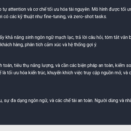
ớp tự attention và cơ chế tối ưu hóa tài nguyên. Mô hình được tối ư
i có các kỹ thuật như fine-tuning, và zero-shot tasks.
y khả năng sinh ngôn ngữ mạch lạc, trả lời câu hỏi, tóm tắt văn 
 khách hàng, phân tích cảm xúc và hệ thống gợi ý.
 toán, tiêu thụ năng lượng, và cần các biện pháp an toàn, kiểm so
 là tối ưu hóa kiến trúc, khuyến khích việc truy cập nguồn mở, và c
u, sự đa dạng ngôn ngữ, và các chế tài an toàn. Người dùng và nh