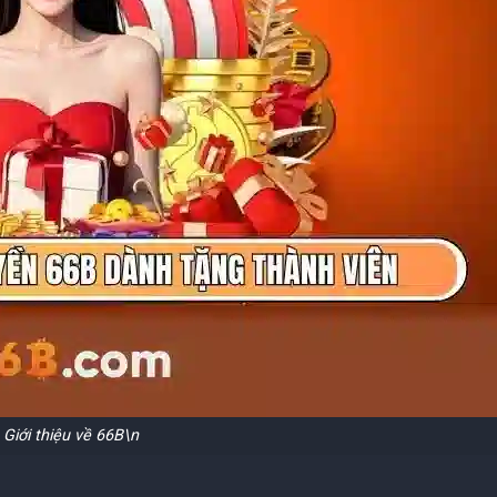
Giới thiệu về 66B\n