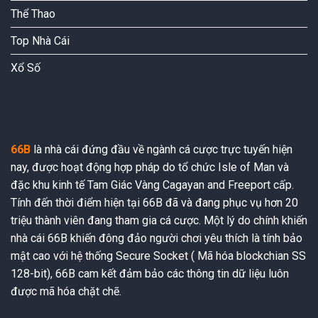
Thể Thao
Top Nhà Cái
Xổ Số
66B
là nhà cái đứng đầu về ngành cá cược trực tuyến hiện
nay, được hoạt động hợp pháp do tổ chức Isle of Man và
đặc khu kinh tế Tam Giác Vàng Cagayan and Freeport cấp.
Tính đến thời điểm hiện tại 66B đã và đang phục vụ hơn 20
triệu thành viên đang tham gia cá cược. Một lý do chính khiến
nhà cái 66B khiến đông đảo người chơi yêu thích là tính bảo
mật cao với hệ thống Secure Socket ( Mã hóa blockchian SS
128-bit), 66B cam kết đảm bảo các thông tin dữ liệu luôn
được mã hóa chặt chẽ.