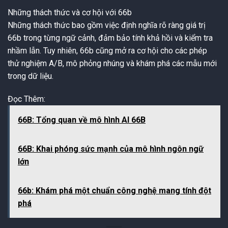
Những thách thức và cơ hội với 66b
Những thách thức bao gồm việc định nghĩa rõ ràng giá trị
66b trong từng ngữ cảnh, đảm bảo tính khả hồi và kiểm tra
nhầm lẫn. Tuy nhiên, 66b cũng mở ra cơ hội cho các phép
thử nghiệm A/B, mô phỏng nhúng và khám phá các mẫu mới
trong dữ liệu.
Đọc Thêm:
66B: Tổng quan về mô hình AI 66B
66B: Khai phóng sức mạnh của mô hình ngôn ngữ
lớn
66b: Khám phá một chuẩn công nghệ mang tính đột
phá