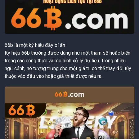
66b là một ký hiệu đầy bí ẩn
Ký hiệu 66b thường được dùng như một tham số hoặc biến
trong các công thức và mô hình xử lý dữ liệu. Trong nhiều
ngữ cảnh, nó tượng trưng cho một giá trị có thể thay đổi tùy
thuộc vào đầu vào hoặc giả thiết được nêu ra.